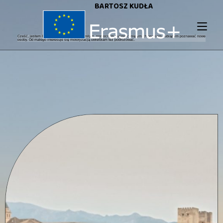
BARTOSZ KUDŁA
Cześć, jestem Bartek na codzień jestem miłym, pomocnym i uśmiechniętym chłopakiem, lubiącym poznawać nowe
osoby. Od małego interesuje się motoryzacją uwielbiam też podróżować.